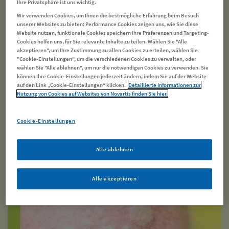
Ihre Privatsphäre ist uns wichtig.
Die Größe der Quaddeln reicht von wenigen Millimetern bis zu
Wir verwenden Cookies, um Ihnen die bestmögliche Erfahrung beim Besuch
mehreren Zentimetern im Durchmesser. In leichten Fällen ist die
unserer Websites zu bieten: Performance Cookies zeigen uns, wie Sie diese
Quaddelbildung auf kleine Hautareale beschränkt – in
Website nutzen, funktionale Cookies speichern Ihre Präferenzen und Targeting-
Cookies helfen uns, für Sie relevante Inhalte zu teilen. Wählen Sie "Alle
schwereren Fällen können sich die Quaddeln auf große
akzeptieren", um Ihre Zustimmung zu allen Cookies zu erteilen, wählen Sie
Hautflächen ausdehnen.
"Cookie-Einstellungen", um die verschiedenen Cookies zu verwalten, oder
wählen Sie "Alle ablehnen", um nur die notwendigen Cookies zu verwenden. Sie
können Ihre Cookie-Einstellungen jederzeit ändern, indem Sie auf der Website
Quaddeln im Gesicht sind besonders unangenehm und bereiten
auf den Link „Cookie-Einstellungen“ klicken.
Detaillierte Informationen zur
den Betroffenen oft Sorge, ob sie bleiben könnten. Aber im
Nutzung von Cookies auf Websites von Novartis finden Sie hier.
Normalfall klingen die Schwellungen innerhalb von 24 Stunden
wieder ab, ohne Narben oder Spuren zu hinterlassen. Unter
Cookie-Einstellungen
Umständen treten sie jedoch an einer anderen Körperstelle
gleich wieder auf.
Alle ablehnen
Mehr zu Quaddeln
Alle akzeptieren