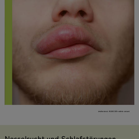
shutterstock-763082389-velimir-zeland
Nesselsucht und Schlafstörungen