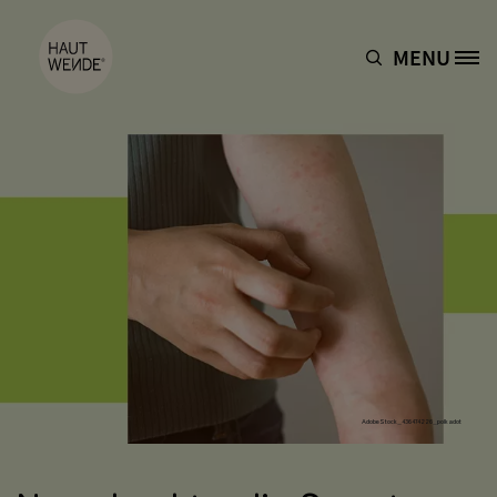
Direkt zum Inhalt
MENU
Site Logo
AdobeStock_436474226_polkadot