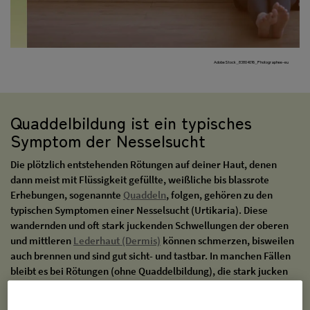
AdobeStock_83804076_Photographee-eu
Quaddelbildung ist ein typisches
Symptom der Nesselsucht
Die plötzlich entstehenden Rötungen auf deiner Haut, denen
dann meist mit Flüssigkeit gefüllte, weißliche bis blassrote
Erhebungen, sogenannte
Quaddeln
, folgen, gehören zu den
typischen Symptomen einer Nesselsucht (Urtikaria). Diese
wandernden und oft stark juckenden Schwellungen der oberen
und mittleren
Lederhaut (Dermis)
können schmerzen, bisweilen
auch brennen und sind gut sicht- und tastbar. In manchen Fällen
bleibt es bei Rötungen (ohne Quaddelbildung), die stark jucken
oder auch schmerzen.