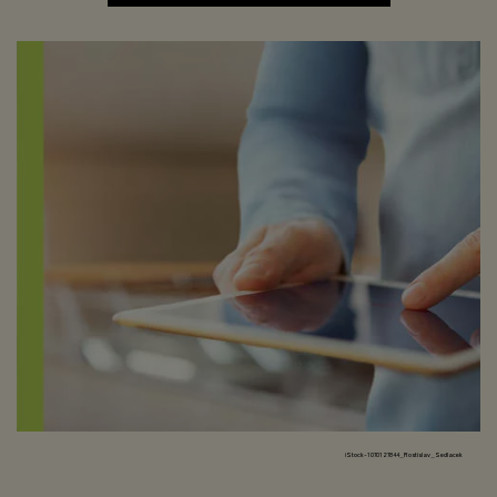
iStock-1070127844_Rostislav_Sedlacek