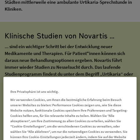
Städten mittlerweile eine ambulante Urtikaria-Sprechstunde in
Kliniken.
Klinische Studien von Novartis ...
... sind ein wichtiger Schritt bei der Entwicklung neuer
Medikamente und Therapien. Für Patient*innen können sich
daraus neue Behandlungsoptionen ergeben. Novartis führt
immer wieder Studien zu Nesselsucht durch. Das laufende
Studienprogramm findest du unter dem Begriff „Urtikaria“ oder
„Nesselsucht“.
Ihre Privatsphäre ist uns wichtig.
Zu den Studien
Wir verwenden Cookies, um Ihnen die bestmögliche Erfahrung beim Besuch
unserer Websites zu bieten: Performance Cookies zeigen uns, wie Sie diese
Website nutzen, funktionale Cookies speichern Ihre Präferenzen und Targeting-
Cookies helfen uns, für Sie relevante Inhalte zu teilen. Wählen Sie "Alle
akzeptieren", um Ihre Zustimmung zu allen Cookies zu erteilen, wählen Sie
"Cookie-Einstellungen", um die verschiedenen Cookies zu verwalten, oder
wählen Sie "Alle ablehnen", um nur die notwendigen Cookies zu verwenden. Sie
können Ihre Cookie-Einstellungen jederzeit ändern, indem Sie auf der Website