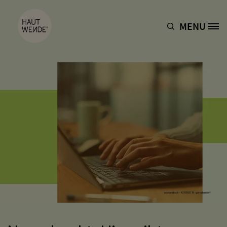
Direkt zum Inhalt
MENU
Site Logo
adobestock-428958176-gorodenkoff