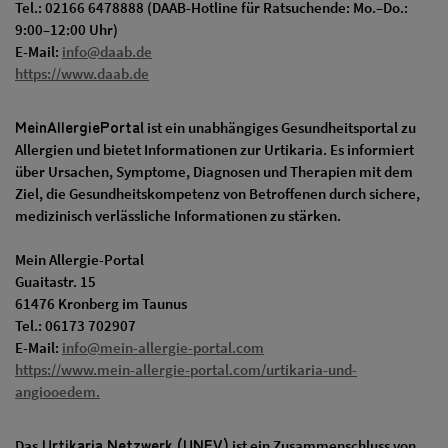
Tel.: 02166 6478888 (DAAB-Hotline für Ratsuchende: Mo.–Do.:
9:00–12:00 Uhr)
E-Mail:
info@daab.de
https://www.daab.de
MeinAllergiePorta
l ist ein unabhängiges Gesundheitsportal zu
Allergien und bietet Informationen zur Urtikaria. Es informiert
über Ursachen, Symptome, Diagnosen und Therapien mit dem
Ziel, die Gesundheitskompetenz von Betroffenen durch sichere,
medizinisch verlässliche Informationen zu stärken.
Mein Allergie-Portal
Guaitastr. 15
61476 Kronberg im Taunus
Tel.: 06173 702907
E-Mail:
info@mein-allergie-portal.com
https://www.mein-allergie-portal.com/urtikaria-und-
angiooedem.
Urtikaria Netzwerk (UNEV)
Das
ist ein Zusammenschluss von