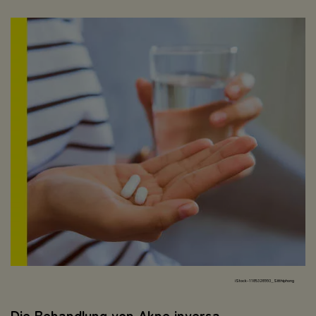
iStock-1185328993_Sitthiphong
Die Behandlung von Akne inversa