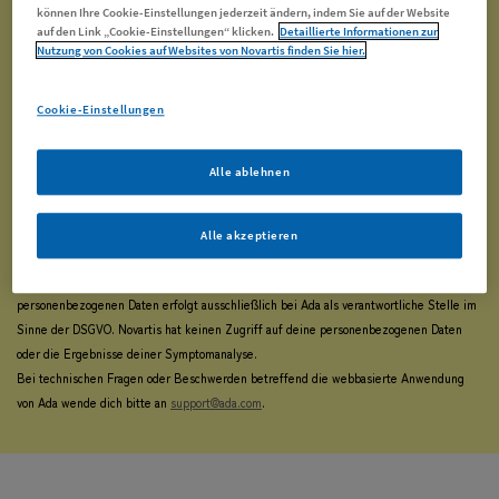
können Ihre Cookie-Einstellungen jederzeit ändern, indem Sie auf der Website
auf den Link „Cookie-Einstellungen“ klicken.
Detaillierte Informationen zur
Nutzung von Cookies auf Websites von Novartis finden Sie hier.
Cookie-Einstellungen
Alle ablehnen
Symptom-Check starten
Alle akzeptieren
Diese webbasierte Anwendung zur persönlichen Symptomanalyse wird dir von der Ada
Health GmbH („Ada“) zur Verfügung gestellt. Die Datenverarbeitung deiner
personenbezogenen Daten erfolgt ausschließlich bei Ada als verantwortliche Stelle im
Sinne der DSGVO. Novartis hat keinen Zugriff auf deine personenbezogenen Daten
oder die Ergebnisse deiner Symptomanalyse.
Bei technischen Fragen oder Beschwerden betreffend die webbasierte Anwendung
von Ada wende dich bitte an
support@ada.com
.