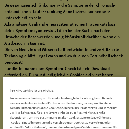
Bewegungseinschränkungen – die Symptome der chronisch-
entzündlichen Hauterkrankung Akne inversa können sehr
unterschiedlich sein.
Ada analysiert anhand eines systematischen Fragenkatalogs
deine Symptome, unterstützt dich bei der Suche nach der
Ursache der Beschwerden und gibt Auskunft darüber, wann ein
Arztbesuch ratsam ist.
Die von Medizin und Wissenschaft entwickelte und zertifizierte
Technologie hilft – egal wann und wo du einen Gesundheitscheck
benötigst!
Für die Teilnahme am Symptom-Check ist kein Download
erforderlich. Du musst lediglich die Cookies aktiviert haben.
Sollte der Test nicht starten, kannst du die Cookie-Einstellungen
ganz unten links auf dieser Webseite ändern.
Ihre Privatsphäre ist uns wichtig.
Wir verwenden Cookies, um Ihnen die bestmögliche Erfahrung beim Besuch
unserer Websites zu bieten: Performance Cookies zeigen uns, wie Sie diese
Website nutzen, funktionale Cookies speichern Ihre Präferenzen und Targeting-
Cookies helfen uns, für Sie relevante Inhalte zu teilen. Wählen Sie "Alle
akzeptieren", um Ihre Zustimmung zu allen Cookies zu erteilen, wählen Sie
"Cookie-Einstellungen", um die verschiedenen Cookies zu verwalten, oder
wählen Sie "Alle ablehnen", um nur die notwendigen Cookies zu verwenden. Sie