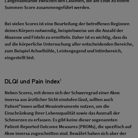
Längenabstände zwischen den Läsionen, die am Ende zu einem
Summen-Score zusammengeführt werden.
Bei vielen Scores ist eine Beurteilung der betroffenen Regionen
deines Körpers notwendig, beispielsweise um die Anzahl der
Abszesse und Fisteln zu ermitteln. Daher ist es wichtig, dass du
auf die körperliche Untersuchung aller entscheidenden Bereiche,
zum Beispiel Achselhöhle, Leistengegend und Intimbereich,
eingestellt bist.
DLQI und Pain Index
1
Neben Scores, mit denen sich der Schweregrad einer Akne
inversa aus ärztlicher Sicht einstufen lässt, sollten auch
Patient*innen selbst Messinstrumente nutzen, um die
Einschränkung ihrer Lebensqualität sowie das Ausmaß der
Schmerzen zu erfassen. Es gibt keine dieser sogenannten
Patient-Reported Outcome Measures (PROMs), die spezifisch auf
Akne inversa zugeschnitten sind. Bewährt haben sich aber der