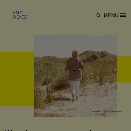
Direkt zum Inhalt
MENU
Site Logo
AdobeStock_94969480_pfluegler photo