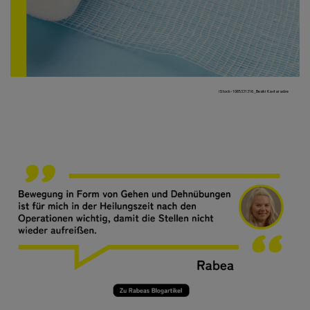
iStock-1065331316_Besiki Kavtaradze