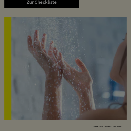
Zur Checkliste
AdobeStock_346896013_torwaiphoto