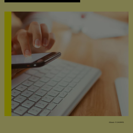
iStock-1124347415