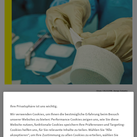
iStock-1352332998_Georgiy Datsenko
Ihre Privatsphäre ist uns wichtig.
Alltägliche Pflege nach der OP bei Akne
Wir verwenden Cookies, um Ihnen die bestmögliche Erfahrung beim Besuch
inversa
unserer Websites zu bieten: Performance Cookies zeigen uns, wie Sie diese
Website nutzen, funktionale Cookies speichern Ihre Präferenzen und Targeting-
Eine korrekte Wundversorgung nach einer OP kann dazu
Cookies helfen uns, für Sie relevante Inhalte zu teilen. Wählen Sie "Alle
akzeptieren", um Ihre Zustimmung zu allen Cookies zu erteilen, wählen Sie
Narben
oder
beitragen, das Risiko für belastende