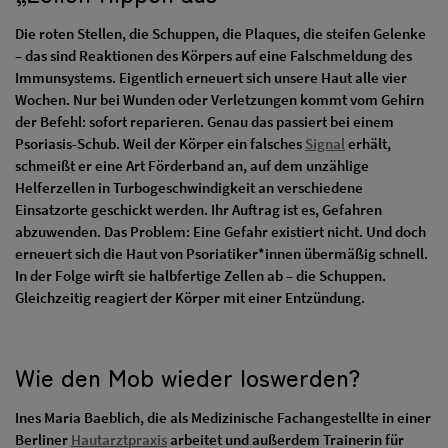
Die roten Stellen, die Schuppen, die Plaques, die steifen Gelenke
– das sind Reaktionen des Körpers auf eine Falschmeldung des
Immunsystems. Eigentlich erneuert sich unsere Haut alle vier
Wochen. Nur bei Wunden oder Verletzungen kommt vom Gehirn
der Befehl: sofort reparieren. Genau das passiert bei einem
Psoriasis-Schub. Weil der Körper ein falsches
Signal
erhält,
schmeißt er eine Art Förderband an, auf dem unzählige
Helferzellen in Turbogeschwindigkeit an verschiedene
Einsatzorte geschickt werden. Ihr Auftrag ist es, Gefahren
abzuwenden. Das Problem: Eine Gefahr existiert nicht. Und doch
erneuert sich die Haut von Psoriatiker*innen übermäßig schnell.
In der Folge wirft sie halbfertige Zellen ab – die Schuppen.
Gleichzeitig reagiert der Körper mit einer Entzündung.
Wie den Mob wieder loswerden?
Ines Maria Baeblich, die als Medizinische Fachangestellte in einer
Berliner
Hautarztpraxis
arbeitet und außerdem Trainerin für