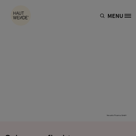
Direkt zum Inhalt
MENU
Site Logo
Novartis Pharma GmbH