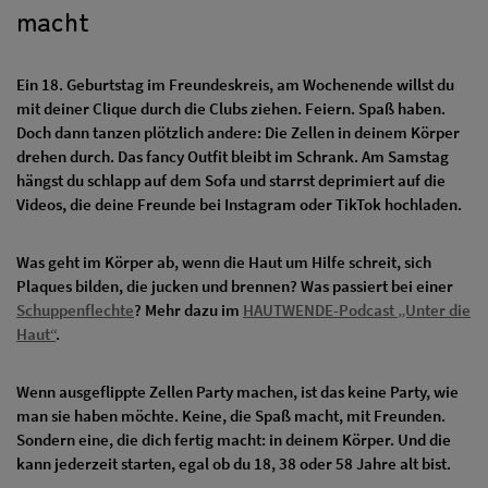
macht
Ein 18. Geburtstag im Freundeskreis, am Wochenende willst du
mit deiner Clique durch die Clubs ziehen. Feiern. Spaß haben.
Doch dann tanzen plötzlich andere: Die Zellen in deinem Körper
drehen durch. Das fancy Outfit bleibt im Schrank. Am Samstag
hängst du schlapp auf dem Sofa und starrst deprimiert auf die
Videos, die deine Freunde bei Instagram oder TikTok hochladen.
Was geht im Körper ab, wenn die Haut um Hilfe schreit, sich
Plaques bilden, die jucken und brennen? Was passiert bei einer
Schuppenflechte
? Mehr dazu im
HAUTWENDE-Podcast „Unter die
Haut“
.
Wenn ausgeflippte Zellen Party machen, ist das keine Party, wie
man sie haben möchte. Keine, die Spaß macht, mit Freunden.
Sondern eine, die dich fertig macht: in deinem Körper. Und die
kann jederzeit starten, egal ob du 18, 38 oder 58 Jahre alt bist.