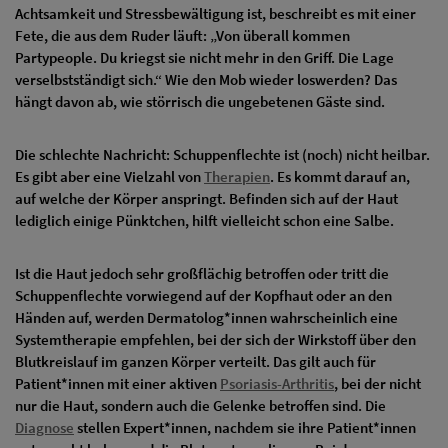
Achtsamkeit und Stressbewältigung ist, beschreibt es mit einer
Fete, die aus dem Ruder läuft: „Von überall kommen
Partypeople. Du kriegst sie nicht mehr in den Griff. Die Lage
verselbstständigt sich.“ Wie den Mob wieder loswerden? Das
hängt davon ab, wie störrisch die ungebetenen Gäste sind.
Die schlechte Nachricht: Schuppenflechte ist (noch) nicht heilbar.
Es gibt aber eine Vielzahl von
Therapien
. Es kommt darauf an,
auf welche der Körper anspringt. Befinden sich auf der Haut
lediglich einige Pünktchen, hilft vielleicht schon eine Salbe.
Ist die Haut jedoch sehr großflächig betroffen oder tritt die
Schuppenflechte vorwiegend auf der Kopfhaut oder an den
Händen auf, werden Dermatolog*innen wahrscheinlich eine
Systemtherapie empfehlen, bei der sich der Wirkstoff über den
Blutkreislauf im ganzen Körper verteilt. Das gilt auch für
Patient*innen mit einer aktiven
Psoriasis-Arthritis
, bei der nicht
nur die Haut, sondern auch die Gelenke betroffen sind. Die
Diagnose
stellen Expert*innen, nachdem sie ihre Patient*innen