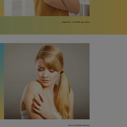
AdobeStock_272540485_New-Africa
iStock-843379536 Anetlanda