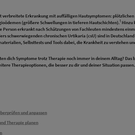
weit verbreitete Erkrankung mit auffälligen Hautsymptomen: plötzlich
1
ioödemen (größere Schwellungen in tieferen Hautschichten).
Hinzu 
e Person erkrankt nach Schätzungen von Fachleuten mindestens einma
ders schwerwiegenden chronischen Urtikaria (csU) sind in Deutschlan
fomaterialien, Selbsttests und Tools dabei, die Krankheit zu verstehen 
asten dich Symptome trotz Therapie noch immer in deinem Alltag? Das b
tere Therapieoptionen, die besser zu dir und deiner Situation passen
 überprüfen und anpassen
 und Therapie planen
en