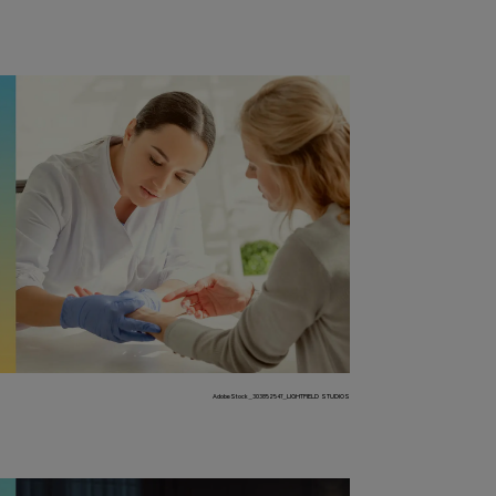
AdobeStock_303852547_LIGHTFIELD STUDIOS