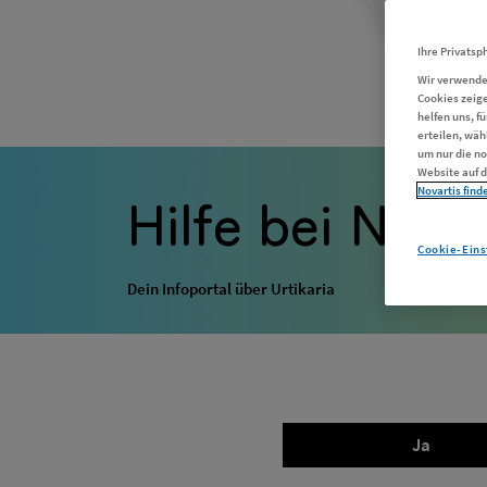
Ihre Privatsph
Wir verwende
Cookies zeige
helfen uns, f
erteilen, wäh
um nur die no
Website auf d
Hilfe bei Ness
Novartis finde
Cookie-Eins
Dein Infoportal über Urtikaria
Ja