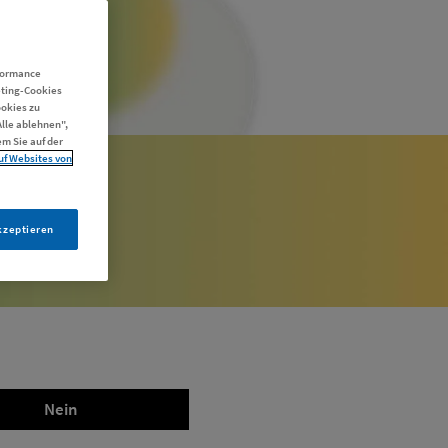
rformance
eting-Cookies
ookies zu
Alle ablehnen",
m Sie auf der
uf Websites von
kzeptieren
Nein