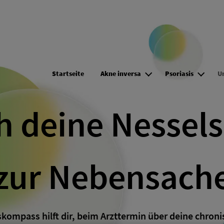
Direkt zum Inhalt
Startseite
Akne inversa
Psoriasis
U
 deine Nessel
zur Nebensach
kompass hilft dir, beim Arzttermin über deine chron