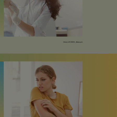
iStock-671357072_Zinkevych