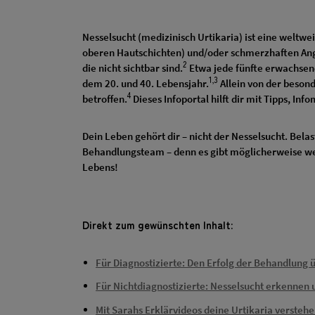
Nesselsucht (medizinisch Urtikaria) ist eine welt
oberen Hautschichten) und/oder schmerzhaften Ang
2
die nicht sichtbar sind.
Etwa jede fünfte erwachsen
1,3
dem 20. und 40. Lebensjahr.
Allein von der beson
4
betroffen.
Dieses Infoportal hilft dir mit Tipps, In
Dein Leben gehört dir – nicht der Nesselsucht. Bel
Behandlungsteam – denn es gibt möglicherweise wei
Lebens!
Direkt zum gewünschten Inhalt:
Für Diagnostizierte: Den Erfolg der Behandlung
Für Nichtdiagnostizierte: Nesselsucht erkennen
Mit Sarahs Erklärvideos deine Urtikaria versteh