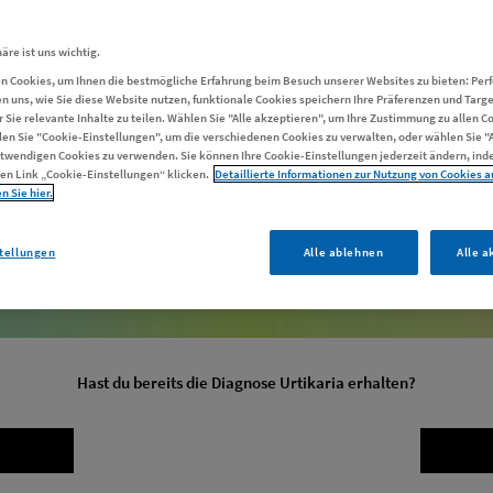
Urtikaria und ihre Auswirkungen zu sprechen.
äre ist uns wichtig.
Gesprächskompass
n Cookies, um Ihnen die bestmögliche Erfahrung beim Besuch unserer Websites zu bieten: Pe
n uns, wie Sie diese Website nutzen, funktionale Cookies speichern Ihre Präferenzen und Targ
herunterladen
ür Sie relevante Inhalte zu teilen. Wählen Sie "Alle akzeptieren", um Ihre Zustimmung zu allen C
len Sie "Cookie-Einstellungen", um die verschiedenen Cookies zu verwalten, oder wählen Sie "
twendigen Cookies zu verwenden. Sie können Ihre Cookie-Einstellungen jederzeit ändern, inde
en Link „Cookie-Einstellungen“ klicken.
Detaillierte Informationen zur Nutzung von Cookies a
elsucht
n Sie hier.
tellungen
Alle ablehnen
Alle a
Hast du bereits die Diagnose Urtikaria erhalten?