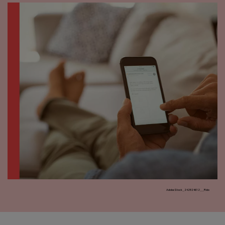
AdobeStock_242824612__Rido