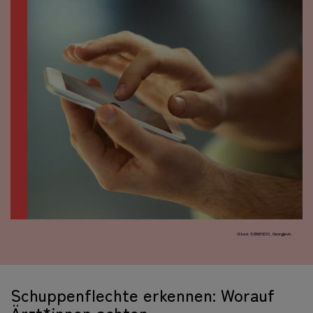
iStock-538683033_Georgijevic
Schuppenflechte erkennen: Worauf
Ärzt*innen achten