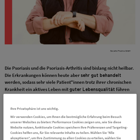
Novartis Pharma GmbH
Die Psoriasis und die Psoriasis-Arthritis sind bislang nicht heilbar.
sehr gut behandelt
Die Erkrankungen können heute aber
werden, sodass sehr viele Patient*innen trotz ihrer chronischen
guter Lebensqualität
Krankheit ein aktives Leben mit
führen
können.
Ihre Privatsphäre ist uns wichtig.
In unserem kompakten Erklärvideo erfährst du mehr darüber,
Wir verwenden Cookies, um Ihnen die bestmögliche Erfahrung beim Besuch
wie die Schuppenflechte und die Psoriasis-Arthritis entstehen und
unserer Websites zu bieten: Performance Cookies zeigen uns, wie Sie diese
welche
Symptome
dabei auftreten.
Website nutzen, funktionale Cookies speichern Ihre Präferenzen und Targeting-
Cookies helfen uns, für Sie relevante Inhalte zu teilen. Wählen Sie "Alle
akzeptieren", um Ihre Zustimmung zu allen Cookies zu erteilen, wählen Sie