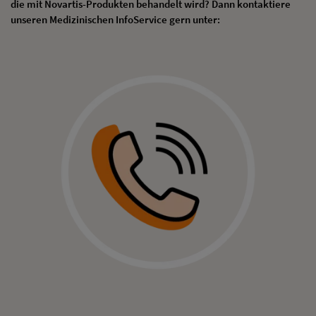
die mit Novartis-Produkten behandelt wird? Dann kontaktiere
unseren Medizinischen InfoService gern unter: