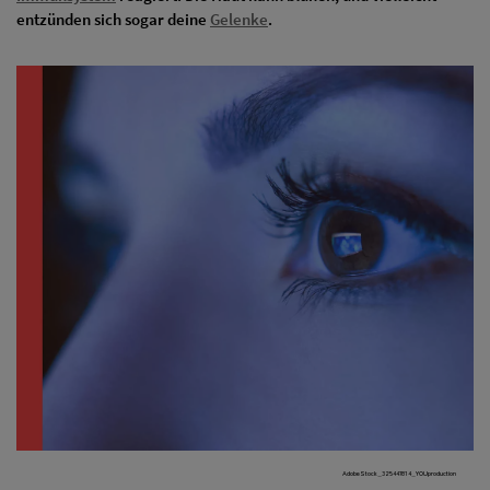
entzünden sich sogar deine
Gelenke
.
AdobeStock_325447814_YOUproduction