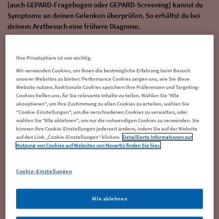
(auch GEPARD-Fragebogen oder GEPARD-Screening) kannst du
Symptome an deinen Gelenken überprüfen. So erhältst du bei
deinem Arztbesuch eine frühere Diagnose.
Zu den Selbsttests
Ihre Privatsphäre ist uns wichtig.
Wir verwenden Cookies, um Ihnen die bestmögliche Erfahrung beim Besuch
unserer Websites zu bieten: Performance Cookies zeigen uns, wie Sie diese
Website nutzen, funktionale Cookies speichern Ihre Präferenzen und Targeting-
Cookies helfen uns, für Sie relevante Inhalte zu teilen. Wählen Sie "Alle
akzeptieren", um Ihre Zustimmung zu allen Cookies zu erteilen, wählen Sie
"Cookie-Einstellungen", um die verschiedenen Cookies zu verwalten, oder
wählen Sie "Alle ablehnen", um nur die notwendigen Cookies zu verwenden. Sie
können Ihre Cookie-Einstellungen jederzeit ändern, indem Sie auf der Website
auf den Link „Cookie-Einstellungen“ klicken.
Detaillierte Informationen zur
Nutzung von Cookies auf Websites von Novartis finden Sie hier.
Cookie-Einstellungen
Alle ablehnen