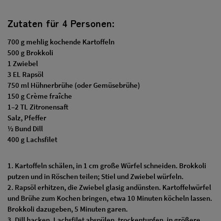
Zutaten für 4 Personen:
700 g mehlig kochende Kartoffeln
500 g Brokkoli
1 Zwiebel
3 EL Rapsöl
750 ml Hühnerbrühe (oder Gemüsebrühe)
150 g Crème fraîche
1–2 TL Zitronensaft
Salz, Pfeffer
½ Bund Dill
400 g Lachsfilet
1. Kartoffeln schälen, in 1 cm große Würfel schneiden. Brokkoli
putzen und in Röschen teilen; Stiel und Zwiebel würfeln.
2. Rapsöl erhitzen, die Zwiebel glasig andünsten. Kartoffelwürfel
und Brühe zum Kochen bringen, etwa 10 Minuten köcheln lassen.
Brokkoli dazugeben, 5 Minuten garen.
3. Dill hacken, Lachsfilet abspülen, trockentupfen, in größere