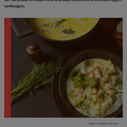
vorbeugen.
AdobeStock_533586583_Natalia Hanin