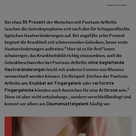
Novartis Pharma GmbH
90 Prozent
Bei etwa
der Menschen mit Psoriasis-Arthritis
tauchen die Gelenksymptome erst nach den für Schuppenflechte
typischen Hautveränderungen auf. Bei ungefähr zehn Prozent
beginnt die Krankheit mit schmerzenden Gelenken, bevor erste
4
Hautveränderungen auftreten.
Hier ist es für Ärzt*innen
schwieriger, das Krankheitsbild richtig einzuordnen, weil die
ohne begleitende
Gelenkbeschwerden bei Psoriasis-Arthritis
Hautveränderungen
leicht mit anderen Formen von Rheuma
verwechselt werden können. Ein Beispiel: Zeichen der Psoriasis-
Knubbel am Fingergelenk
verformte
Arthritis wie
oder
5
Fingergelenke
Arthrose
könnten auch Anzeichen für eine
sein.
Diese ist aber nicht entzündungs-, sondern verschleißbedingt und
Daumensattelgelenk
kommt vor allem am
häufig vor.