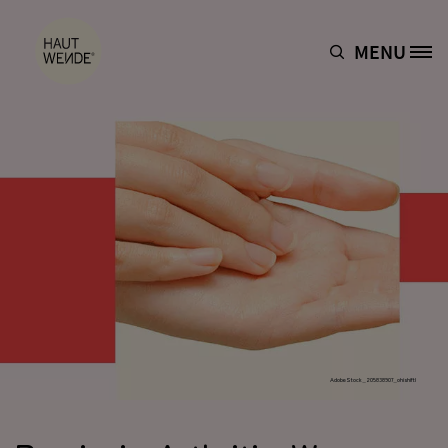
Direkt zum Inhalt
MENU
Site Logo
AdobeStock_205838907_ohishiftl