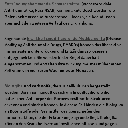
Entzündungshemmende Schmerzmittel
(nicht steroidale
Antirheumatika, kurz NSAR) können akute Beschwerden wie
Gelenkschmerzen
mitunter schnell lindern, sie beeinflussen
aber nicht den weiteren Verlauf der Erkrankung.
krankheitsmodifizierende Medikamente
Sogenannte
(Disease-
Modifying Antirheumatic Drugs, DMARDs) können das überaktive
Immunsystem unterdrücken und Entzündungsprozessen
entgegenwirken. Sie werden in der Regel dauerhaft
eingenommen
und entfalten ihre Wirkung meist erst über einen
mehreren Wochen oder Monaten.
Zeitraum von
Biologika
sind Wirkstoffe, die aus Zellkulturen hergestellt
werden. Bei ihnen handelt es sich um Eiweiße, die wie die
natürlichen Antikörper des Körpers bestimmte Strukturen
erkennen und binden können. In diesem Fall binden die Biologika
an Botenstoffe oder Vermittler der überschießenden
Immunreaktion, die der Erkrankung zugrunde liegt. Biologika
können den Krankheitsverlauf positiv beeinflussen und gegen