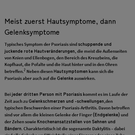
Meist zuerst Hautsymptome, dann
Gelenksymptome
schuppende und
Typisches Symptom der Psoriasis sind
juckende rote Hautveränderungen,
die meist die Außenseiten
von Knien und Ellenbogen, den Bereich des Kreuzbeins, die
Kopfhaut, die Pofalte und die Haut hinter und in den Ohren
2
Hautsymptomen
betreffen.
Neben diesen
kann sich die
Gelenke
Psoriasis aber auch auf die
auswirken.
jeder dritten Person mit Psoriasis
Bei
kommt es im Laufe der
Gelenkschmerzen und -schwellungen,
Zeit auch zu
den
typischen Beschwerden einer Psoriasis-Arthritis. Davon betroffen
(Endgelenke)
sind vor allem die kleinen Gelenke der Finger
und
Knochenansatzstellen von
Sehnen und
der Zehen sowie
Bändern.
Charakteristisch ist die sogenannte Daktylitis – dabei