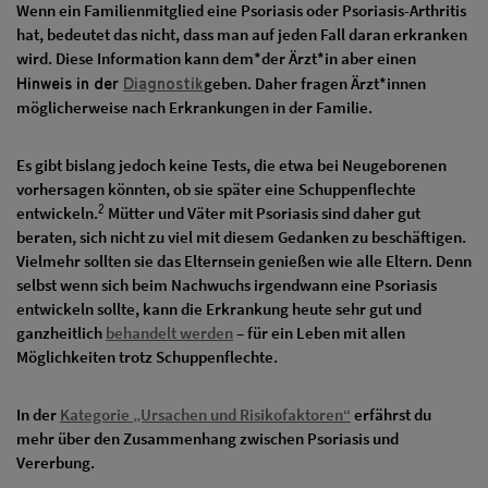
Wenn ein Familienmitglied eine Psoriasis oder Psoriasis-Arthritis
hat, bedeutet das nicht, dass man auf jeden Fall daran erkranken
wird. Diese Information kann dem*der Ärzt*in aber einen
Hinweis in der
Diagnostik
geben. Daher fragen Ärzt*innen
möglicherweise nach Erkrankungen in der Familie.
Es gibt bislang jedoch keine Tests, die etwa bei Neugeborenen
vorhersagen könnten, ob sie später eine Schuppenflechte
2
entwickeln.
Mütter und Väter mit Psoriasis sind daher gut
beraten, sich nicht zu viel mit diesem Gedanken zu beschäftigen.
Vielmehr sollten sie das Elternsein genießen wie alle Eltern. Denn
selbst wenn sich beim Nachwuchs irgendwann eine Psoriasis
entwickeln sollte, kann die Erkrankung heute sehr gut und
ganzheitlich
behandelt werden
– für ein Leben mit allen
Möglichkeiten trotz Schuppenflechte.
In der
Kategorie „Ursachen und Risikofaktoren“
erfährst du
mehr über den Zusammenhang zwischen Psoriasis und
Vererbung.