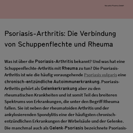
Novartis Pharma GmbH
Psoriasis-Arthritis: Die Verbindung
von Schuppenflechte und Rheuma
Psoriasis-Arthritis
Was ist über die
bekannt? Und was hat eine
Rheuma
Schuppenflechte-Arthritis mit
zu tun? Die Psoriasis-
Arthritis ist wie die häufig vorausgehende
Psoriasis vulgaris
eine
chronisch-entzündliche Autoimmunerkrankung.
Psoriasis-
Gelenkerkrankung
Arthritis gehört als
aber zu den
rheumatischen Krankheiten und ist somit Teil des breiteren
Spektrums von Erkrankungen, die unter den Begriff Rheuma
fallen. Sie ist neben der rheumatoiden Arthritis und der
ankylosierenden Spondylitis eine der häufigsten chronisch-
entzündlichen Erkrankungen der Wirbelsäule und der Gelenke.
Gelenk
Psoriasis
Die manchmal auch als
-
bezeichnete Psoriasis-