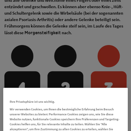
sind alle Gelenke und Weichteile eines Fingers oder eines Zehs
entzündet und geschwollen. Es können aber ebenso Knie-, Hüft-
und Schultergelenk sowie die Wirbelsäule (bei der sogenannten
axialen Psoriasis-Arthritis) oder andere Gelenke beteiligt sein.
Frühmorgens können die Gelenke steif sein, im Laufe des Tages
Morgensteifigkeit
lässt diese
nach.
Ihre Privatsphäre ist uns wichtig.
Wir verwenden Cookies, um Ihnen die bestmögliche Erfahrung beim Besuch
unserer Websites zu bieten: Performance Cookies zeigen uns, wie Sie diese
Website nutzen, funktionale Cookies speichern Ihre Präferenzen und Targeting-
Cookies helfen uns, für Sie relevante Inhalte zu teilen. Wählen Sie "Alle
akzeptieren", um Ihre Zustimmung zu allen Cookies zu erteilen, wählen Sie