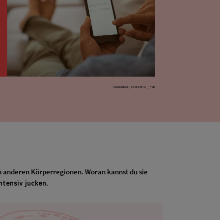
AdobeStock_242824612__Rido
in anderen Körperregionen. Woran kannst du sie
ntensiv jucken
.