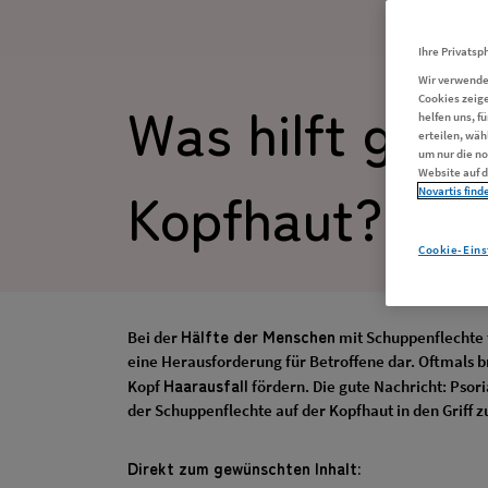
Ihre Privatsph
Wir verwende
Was hilft geg
Cookies zeige
helfen uns, f
erteilen, wäh
um nur die no
Website auf d
Kopfhaut?
Novartis finde
Cookie-Eins
Hälfte der Menschen
Bei der
mit Schuppenflechte 
eine Herausforderung für Betroffene dar. Oftmals b
Haarausfall
Kopf
fördern. Die gute Nachricht: Pso
der Schuppenflechte auf der Kopfhaut in den Griff
Direkt zum gewünschten Inhalt: