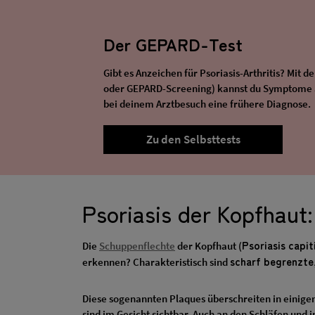
Der GEPARD-Test
Gibt es Anzeichen für Psoriasis-Arthritis? Mi
oder GEPARD-Screening) kannst du Symptome a
bei deinem Arztbesuch eine frühere Diagnose.
Zu den Selbsttests
Psoriasis der Kopfhau
Psoriasis capit
Die
Schuppenflechte
der Kopfhaut (
scharf begrenzte,
erkennen? Charakteristisch sind
Diese sogenannten Plaques überschreiten in einigen
sind im Gesicht sichtbar. Auch an den Schläfen und 