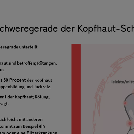
 Schweregerade der Kopfhaut-Sc
eregrade unterteilt.
aut sind betroffen; Rötungen,
us.
ls 50 Prozent
der Kopfhaut
uppenbildung und Juckreiz.
zent
der Kopfhaut; Rötung,
rägt.
 sich leicht mit anderen
ein
 kommt zum Beispiel
em oder eine Pilzerkrankung
.