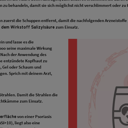
 zu behandeln, damit sie sich möglichst nicht verschlimmert oder zu H
 zuerst die Schuppen entfernt, damit die nachfolgenden Arzneistoffe
 dem Wirkstoff Salizylsäure
zum Einsatz.
n und lasse es die
mpoo seine maximale Wirkung
. Nach der Anwendung des
ne entzündete Kopfhaut zu
on, Gel oder Schaum und
en. Sprich mit deinem Arzt,
trahlen. Damit die Strahlen die
ichtkämme zum Einsatz.
erfläche
von einer Psoriasis
SI>10), liegt also eine