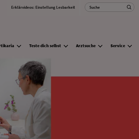
Utility Nav
Search
Erklärvideos: Einstellung Lesbarkeit
Ma
rtikaria
Teste dich selbst
Arztsuche
Service