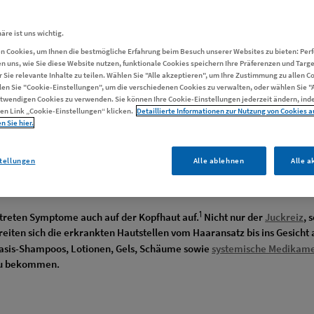
äre ist uns wichtig.
n Cookies, um Ihnen die bestmögliche Erfahrung beim Besuch unserer Websites zu bieten: Pe
en Schuppenflechte 
n uns, wie Sie diese Website nutzen, funktionale Cookies speichern Ihre Präferenzen und Targ
ür Sie relevante Inhalte zu teilen. Wählen Sie "Alle akzeptieren", um Ihre Zustimmung zu allen C
len Sie "Cookie-Einstellungen", um die verschiedenen Cookies zu verwalten, oder wählen Sie "
twendigen Cookies zu verwenden. Sie können Ihre Cookie-Einstellungen jederzeit ändern, inde
en Link „Cookie-Einstellungen“ klicken.
Detaillierte Informationen zur Nutzung von Cookies a
n Sie hier.
tellungen
Alle ablehnen
Alle a
1
treten Symptome auch auf der Kopfhaut auf.
Nicht nur der
Juckreiz
, 
reiten sich die erkrankten Hautstellen vom Haaransatz bis ins Gesic
riasis-Shampoos, Lotionen, Gels, Schäume sowie
systemische Medikam
 zu bekommen.