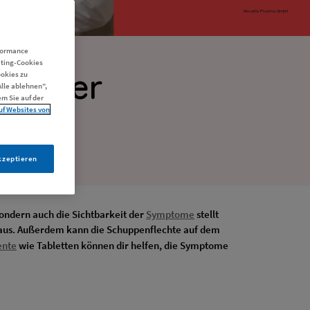
Novartis Pharma GmbH
rformance
auf der
eting-Cookies
ookies zu
Alle ablehnen",
m Sie auf der
uf Websites von
kzeptieren
sondern auch die Sichtbarkeit der
Symptome
stellt
ht aus. Außerdem kann die Schuppenflechte auf dem
ente
wie Tabletten können dir helfen, die Symptome