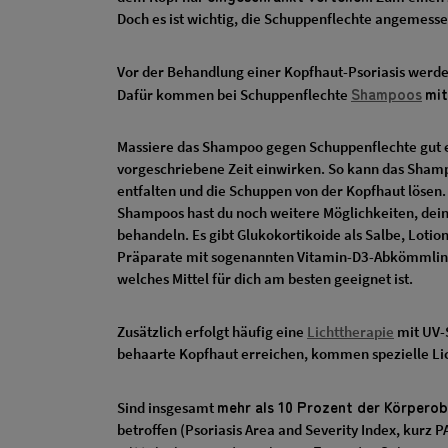
Doch es ist wichtig, die Schuppenflechte angemessen
Vor der Behandlung einer Kopfhaut-Psoriasis werden
Shampoos
mit
Dafür kommen bei Schuppenflechte
Massiere das Shampoo gegen Schuppenflechte gut ei
vorgeschriebene Zeit einwirken. So kann das Sha
entfalten und die Schuppen von der Kopfhaut lösen
Shampoos hast du noch weitere Möglichkeiten, dei
behandeln. Es gibt Glukokortikoide als Salbe, Loti
Präparate mit sogenannten Vitamin-D3-Abkömmling
welches Mittel für dich am besten geeignet ist.
Zusätzlich erfolgt häufig eine
Lichttherapie
mit UV-S
behaarte Kopfhaut erreichen, kommen spezielle L
mehr als 10 Prozent der Körperob
Sind insgesamt
betroffen (Psoriasis Area and Severity Index, kurz PA