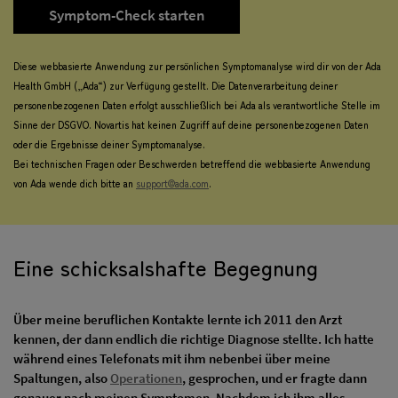
Symptom-Check starten
Diese webbasierte Anwendung zur persönlichen Symptomanalyse wird dir von der Ada
Health GmbH („Ada“) zur Verfügung gestellt. Die Datenverarbeitung deiner
personenbezogenen Daten erfolgt ausschließlich bei Ada als verantwortliche Stelle im
Sinne der DSGVO. Novartis hat keinen Zugriff auf deine personenbezogenen Daten
oder die Ergebnisse deiner Symptomanalyse.
Bei technischen Fragen oder Beschwerden betreffend die webbasierte Anwendung
von Ada wende dich bitte an
support@ada.com
.
Eine schicksalshafte Begegnung
Über meine beruflichen Kontakte lernte ich 2011 den Arzt
kennen, der dann endlich die richtige Diagnose stellte. Ich hatte
während eines Telefonats mit ihm nebenbei über meine
Spaltungen, also
Operationen
, gesprochen, und er fragte dann
genauer nach meinen Symptomen. Nachdem ich ihm alles