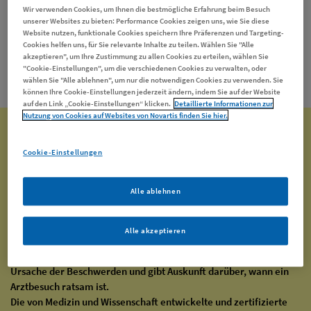
Wir verwenden Cookies, um Ihnen die bestmögliche Erfahrung beim Besuch
Meine Hautärztin wusste auch nicht, was es ist, und hat mich zur
unserer Websites zu bieten: Performance Cookies zeigen uns, wie Sie diese
Chirurgie geschickt, um die entzündeten Stellen aufschneiden zu
Website nutzen, funktionale Cookies speichern Ihre Präferenzen und Targeting-
Cookies helfen uns, für Sie relevante Inhalte zu teilen. Wählen Sie "Alle
lassen. Alle Ärzt*innen haben nicht erkannt, dass es sich bei
akzeptieren", um Ihre Zustimmung zu allen Cookies zu erteilen, wählen Sie
meinen Symptomen um Akne inversa handelt. Ich selbst kannte
"Cookie-Einstellungen", um die verschiedenen Cookies zu verwalten, oder
die Erkrankung bis dato ja auch nicht.
wählen Sie "Alle ablehnen", um nur die notwendigen Cookies zu verwenden. Sie
können Ihre Cookie-Einstellungen jederzeit ändern, indem Sie auf der Website
auf den Link „Cookie-Einstellungen“ klicken.
Detaillierte Informationen zur
Nutzung von Cookies auf Websites von Novartis finden Sie hier.
Schmerzen unter der Haut? Mach
jetzt den Ada Symptom-Check!
Cookie-Einstellungen
Schmerzhafte Hautentzündungen, Juckreiz und
Alle ablehnen
Bewegungseinschränkungen – die Symptome der chronisch-
entzündlichen Hauterkrankung Akne inversa können sehr
unterschiedlich sein.
Alle akzeptieren
Ada analysiert anhand eines systematischen Fragenkatalogs
deine Symptome, unterstützt dich bei der Suche nach der
Ursache der Beschwerden und gibt Auskunft darüber, wann ein
Arztbesuch ratsam ist.
Die von Medizin und Wissenschaft entwickelte und zertifizierte